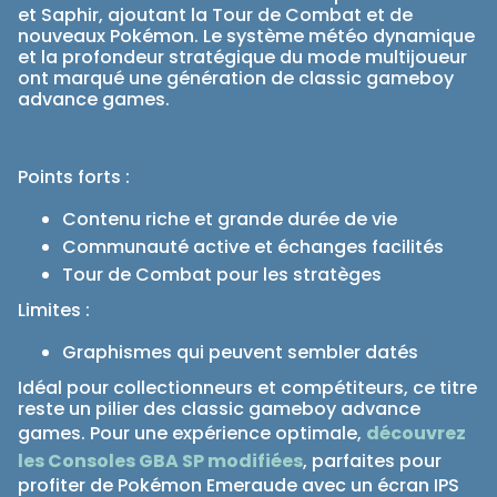
et Saphir, ajoutant la Tour de Combat et de
nouveaux Pokémon. Le système météo dynamique
et la profondeur stratégique du mode multijoueur
ont marqué une génération de classic gameboy
advance games.
Points forts :
Contenu riche et grande durée de vie
Communauté active et échanges facilités
Tour de Combat pour les stratèges
Limites :
Graphismes qui peuvent sembler datés
Idéal pour collectionneurs et compétiteurs, ce titre
reste un pilier des classic gameboy advance
games. Pour une expérience optimale,
découvrez
les Consoles GBA SP modifiées
, parfaites pour
profiter de Pokémon Emeraude avec un écran IPS