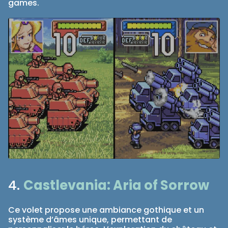
games.
4.
Castlevania: Aria of Sorrow
Ce volet propose une ambiance gothique et un
système d’âmes unique, permettant de