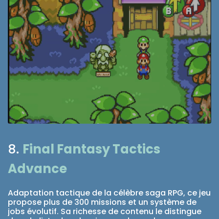
8.
Final Fantasy Tactics
Advance
Adaptation tactique de la célèbre saga RPG, ce jeu
propose plus de 300 missions et un système de
jobs évolutif. Sa richesse de contenu le distingue