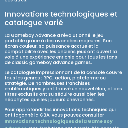
Innovations technologiques et
catalogue varié
La Gameboy Advance a révolutionné le jeu
portable grâce à des avancées majeures. Son
écran couleur, sa puissance accrue et la
compatibilité avec les anciens jeux ont ouvert la
voie à une expérience enrichie pour tous les fans
de classic gameboy advance games.
Le catalogue impressionnant de la console couvre
tous les genres : RPG, action, plateforme ou
stratégie. De nombreuses franchises
emblématiques y ont trouvé un nouvel élan, et des
titres exclusifs ont su séduire aussi bien les
néophytes que les joueurs chevronnés.
Pour approfondir les innovations techniques qui
ont façonné la GBA, vous pouvez consulter
Innovations technologiques de la Game Boy