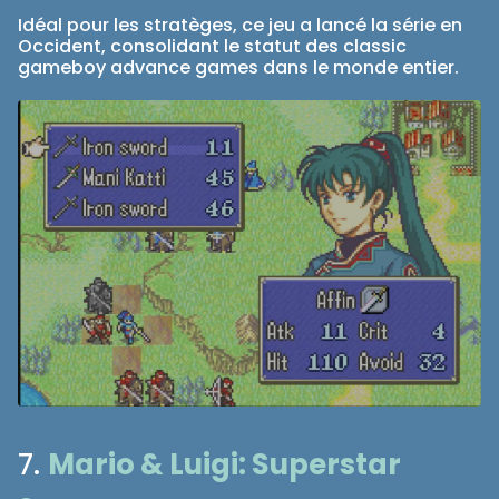
Idéal pour les stratèges, ce jeu a lancé la série en
Occident, consolidant le statut des classic
gameboy advance games dans le monde entier.​
7.
Mario & Luigi: Superstar