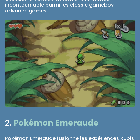
incontournable parmi les classic gameboy
advance games.
2.
Pokémon Emeraude
Pokémon Emeraude fusionne les expériences Rubis