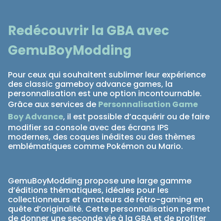
Redécouvrir la GBA avec
GemuBoyModding
Pour ceux qui souhaitent sublimer leur expérience
des classic gameboy advance games, la
personnalisation est une option incontournable.
Grâce aux services de
Personnalisation Game
Boy Advance
, il est possible d’acquérir ou de faire
modifier sa console avec des écrans IPS
modernes, des coques inédites ou des thèmes
emblématiques comme Pokémon ou Mario.
GemuBoyModding propose une large gamme
d’éditions thématiques, idéales pour les
collectionneurs et amateurs de rétro-gaming en
quête d’originalité. Cette personnalisation permet
de donner une seconde vie à la GBA et de profiter